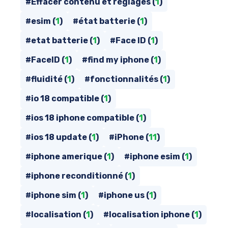
#Effacer contenu et réglages (
1
)
#esim (
1
)
#état batterie (
1
)
#etat batterie (
1
)
#Face ID (
1
)
#FaceID (
1
)
#find my iphone (
1
)
#fluidité (
1
)
#fonctionnalités (
1
)
#io 18 compatible (
1
)
#ios 18 iphone compatible (
1
)
#ios 18 update (
1
)
#iPhone (
11
)
#iphone amerique (
1
)
#iphone esim (
1
)
#iphone reconditionné (
1
)
#iphone sim (
1
)
#iphone us (
1
)
#localisation (
1
)
#localisation iphone (
1
)