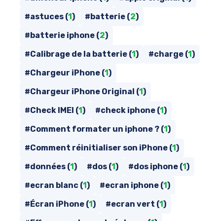
#astuces (
1
)
#batterie (
2
)
#batterie iphone (
2
)
#Calibrage de la batterie (
1
)
#charge (
1
)
#Chargeur iPhone (
1
)
#Chargeur iPhone Original (
1
)
#Check IMEI (
1
)
#check iphone (
1
)
#Comment formater un iphone ? (
1
)
#Comment réinitialiser son iPhone (
1
)
#données (
1
)
#dos (
1
)
#dos iphone (
1
)
#ecran blanc (
1
)
#ecran iphone (
1
)
#Écran iPhone (
1
)
#ecran vert (
1
)