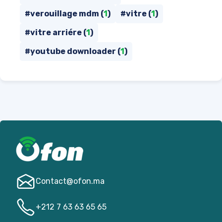
#verouillage mdm (
1
)
#vitre (
1
)
#vitre arriére (
1
)
#youtube downloader (
1
)
Contact@­ofon.ma
+212 7 63 63 65 65