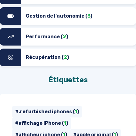
Gestion de l'autonomie (
3
)
Performance (
2
)
Récupération (
2
)
Étiquettes
#.refurbished iphones (
1
)
#affichage iPhone (
1
)
#afficheur iphone (
1
)
#apple original (
1
)