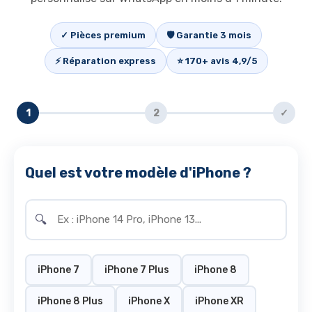
✓ Pièces premium
🛡 Garantie 3 mois
⚡ Réparation express
⭐ 170+ avis 4,9/5
1
2
✓
Quel est votre modèle d'iPhone ?
🔍
iPhone 7
iPhone 7 Plus
iPhone 8
iPhone 8 Plus
iPhone X
iPhone XR