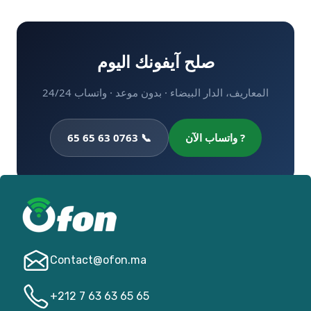
صلح آيفونك اليوم
المعاريف، الدار البيضاء · بدون موعد · واتساب 24/24
📞 0763 63 65 65
? واتساب الآن
Contact@­ofon.ma
+212 7 63 63 65 65