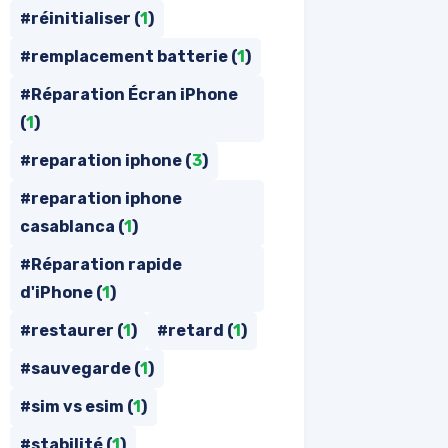
#réinitialiser (
1
)
#remplacement batterie (
1
)
#Réparation Écran iPhone
(
1
)
#reparation iphone (
3
)
#reparation iphone
casablanca (
1
)
#Réparation rapide
d'iPhone (
1
)
#restaurer (
1
)
#retard (
1
)
#sauvegarde (
1
)
#sim vs esim (
1
)
#stabilité (
1
)