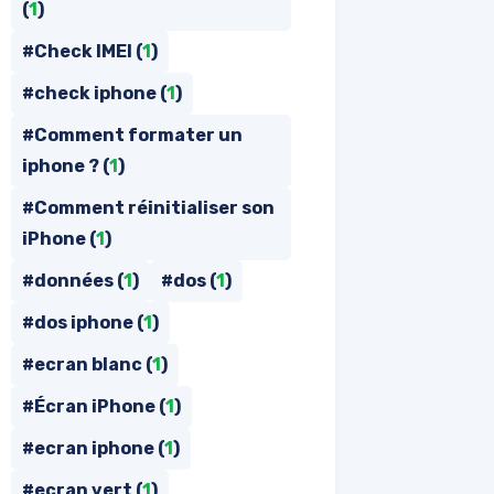
(
1
)
#Check IMEI (
1
)
#check iphone (
1
)
#Comment formater un
iphone ? (
1
)
#Comment réinitialiser son
iPhone (
1
)
#données (
1
)
#dos (
1
)
#dos iphone (
1
)
#ecran blanc (
1
)
#Écran iPhone (
1
)
#ecran iphone (
1
)
#ecran vert (
1
)