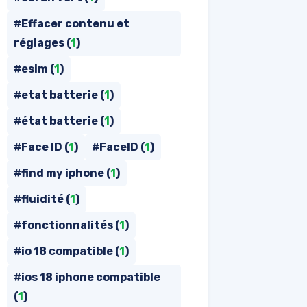
#Effacer contenu et
réglages (
1
)
#esim (
1
)
#etat batterie (
1
)
#état batterie (
1
)
#Face ID (
1
)
#FaceID (
1
)
#find my iphone (
1
)
#fluidité (
1
)
#fonctionnalités (
1
)
#io 18 compatible (
1
)
#ios 18 iphone compatible
(
1
)