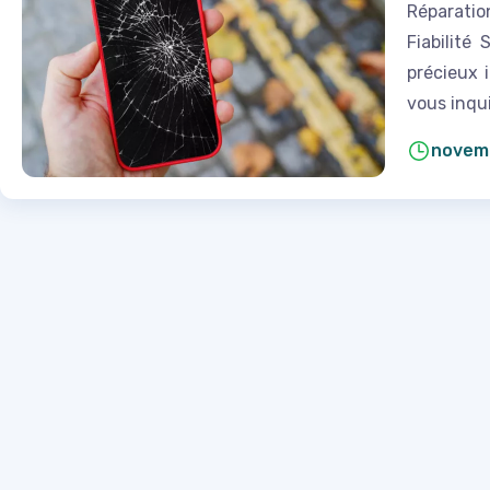
Réparati
Fiabilité
précieux 
vous inqui
novemb