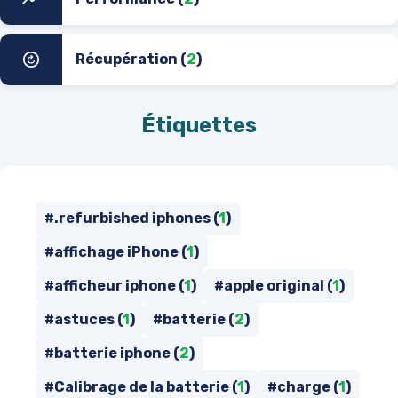
Récupération (
2
)
Étiquettes
#.refurbished iphones (
1
)
#affichage iPhone (
1
)
#afficheur iphone (
1
)
#apple original (
1
)
#astuces (
1
)
#batterie (
2
)
#batterie iphone (
2
)
#Calibrage de la batterie (
1
)
#charge (
1
)