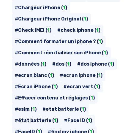
#Chargeur iPhone (
1
)
#Chargeur iPhone Original (
1
)
#Check IMEI (
1
)
#check iphone (
1
)
#Comment formater un iphone ? (
1
)
#Comment réinitialiser son iPhone (
1
)
#données (
1
)
#dos (
1
)
#dos iphone (
1
)
#ecran blanc (
1
)
#ecran iphone (
1
)
#Écran iPhone (
1
)
#ecran vert (
1
)
#Effacer contenu et réglages (
1
)
#esim (
1
)
#etat batterie (
1
)
#état batterie (
1
)
#Face ID (
1
)
#FaceID (
1
)
#find my iphone (
1
)