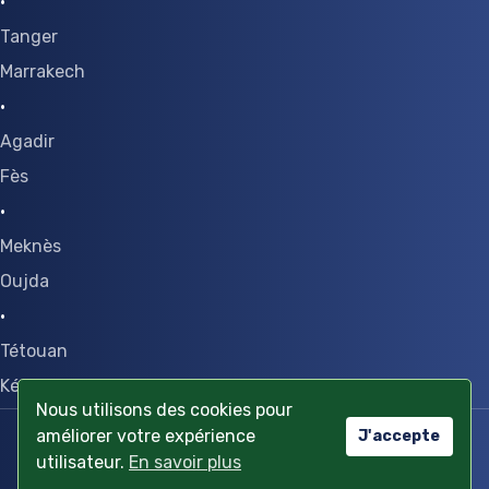
·
Tanger
Marrakech
·
Agadir
Fès
·
Meknès
Oujda
·
Tétouan
Kénitra
Nous utilisons des cookies pour
Condition générale
||
Confidentialité des données
améliorer votre expérience
J'accepte
utilisateur.
En savoir plus