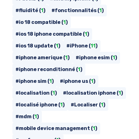
#fluidité (
1
)
#fonctionnalités (
1
)
#io 18 compatible (
1
)
#ios 18 iphone compatible (
1
)
#ios 18 update (
1
)
#iPhone (
11
)
#iphone amerique (
1
)
#iphone esim (
1
)
#iphone reconditionné (
1
)
#iphone sim (
1
)
#iphone us (
1
)
#localisation (
1
)
#localisation iphone (
1
)
#localisé iphone (
1
)
#Localiser (
1
)
#mdm (
1
)
#mobile device management (
1
)