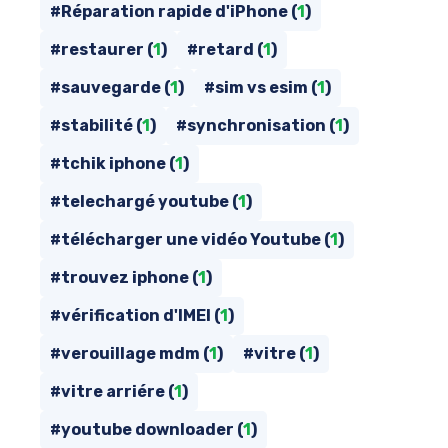
#Réparation rapide d'iPhone (
1
)
#restaurer (
1
)
#retard (
1
)
#sauvegarde (
1
)
#sim vs esim (
1
)
#stabilité (
1
)
#synchronisation (
1
)
#tchik iphone (
1
)
#telechargé youtube (
1
)
#télécharger une vidéo Youtube (
1
)
#trouvez iphone (
1
)
#vérification d'IMEI (
1
)
#verouillage mdm (
1
)
#vitre (
1
)
#vitre arriére (
1
)
#youtube downloader (
1
)