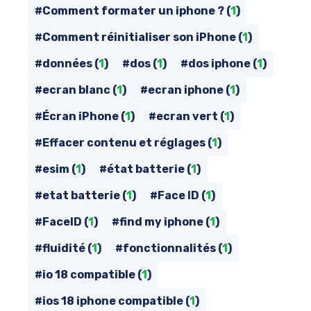
#Comment formater un iphone ? (
1
)
#Comment réinitialiser son iPhone (
1
)
#données (
1
)
#dos (
1
)
#dos iphone (
1
)
#ecran blanc (
1
)
#ecran iphone (
1
)
#Écran iPhone (
1
)
#ecran vert (
1
)
#Effacer contenu et réglages (
1
)
#esim (
1
)
#état batterie (
1
)
#etat batterie (
1
)
#Face ID (
1
)
#FaceID (
1
)
#find my iphone (
1
)
#fluidité (
1
)
#fonctionnalités (
1
)
#io 18 compatible (
1
)
#ios 18 iphone compatible (
1
)