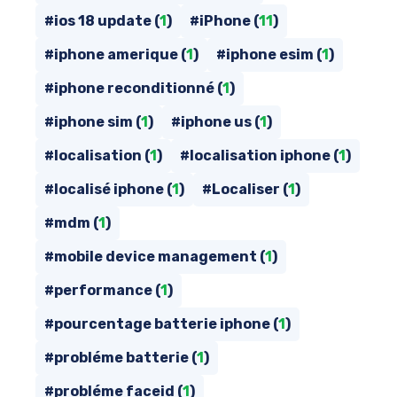
#ios 18 update (
1
)
#iPhone (
11
)
#iphone amerique (
1
)
#iphone esim (
1
)
#iphone reconditionné (
1
)
#iphone sim (
1
)
#iphone us (
1
)
#localisation (
1
)
#localisation iphone (
1
)
#localisé iphone (
1
)
#Localiser (
1
)
#mdm (
1
)
#mobile device management (
1
)
#performance (
1
)
#pourcentage batterie iphone (
1
)
#probléme batterie (
1
)
#probléme faceid (
1
)