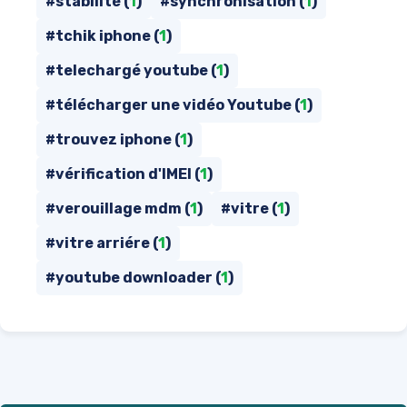
#stabilité (
1
)
#synchronisation (
1
)
#tchik iphone (
1
)
#telechargé youtube (
1
)
#télécharger une vidéo Youtube (
1
)
#trouvez iphone (
1
)
#vérification d'IMEI (
1
)
#verouillage mdm (
1
)
#vitre (
1
)
#vitre arriére (
1
)
#youtube downloader (
1
)