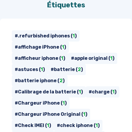
Étiquettes
#.refurbished iphones (
1
)
#affichage iPhone (
1
)
#afficheur iphone (
1
)
#apple original (
1
)
#astuces (
1
)
#batterie (
2
)
#batterie iphone (
2
)
#Calibrage de la batterie (
1
)
#charge (
1
)
#Chargeur iPhone (
1
)
#Chargeur iPhone Original (
1
)
#Check IMEI (
1
)
#check iphone (
1
)