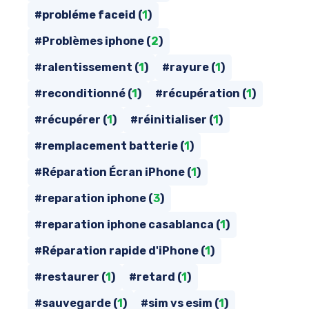
#probléme faceid (
1
)
#Problèmes iphone (
2
)
#ralentissement (
1
)
#rayure (
1
)
#reconditionné (
1
)
#récupération (
1
)
#récupérer (
1
)
#réinitialiser (
1
)
#remplacement batterie (
1
)
#Réparation Écran iPhone (
1
)
#reparation iphone (
3
)
#reparation iphone casablanca (
1
)
#Réparation rapide d'iPhone (
1
)
#restaurer (
1
)
#retard (
1
)
#sauvegarde (
1
)
#sim vs esim (
1
)