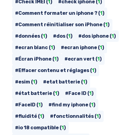
#Check IMEI (
1
)
#check iphone (
1
)
#Comment formater un iphone ? (
1
)
#Comment réinitialiser son iPhone (
1
)
#données (
1
)
#dos (
1
)
#dos iphone (
1
)
#ecran blanc (
1
)
#ecran iphone (
1
)
#Écran iPhone (
1
)
#ecran vert (
1
)
#Effacer contenu et réglages (
1
)
#esim (
1
)
#etat batterie (
1
)
#état batterie (
1
)
#Face ID (
1
)
#FaceID (
1
)
#find my iphone (
1
)
#fluidité (
1
)
#fonctionnalités (
1
)
#io 18 compatible (
1
)