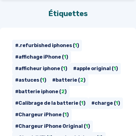
Étiquettes
#.refurbished iphones (
1
)
#affichage iPhone (
1
)
#afficheur iphone (
1
)
#apple original (
1
)
#astuces (
1
)
#batterie (
2
)
#batterie iphone (
2
)
#Calibrage de la batterie (
1
)
#charge (
1
)
#Chargeur iPhone (
1
)
#Chargeur iPhone Original (
1
)