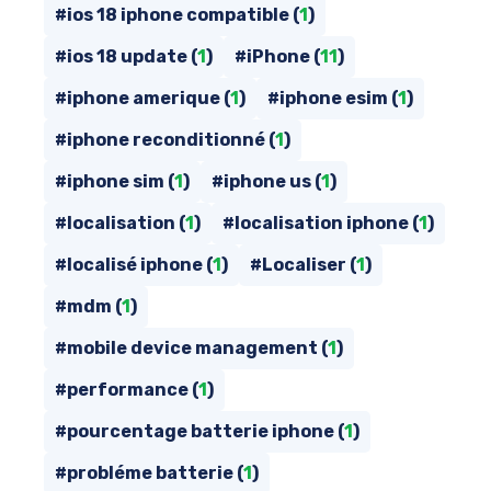
#ios 18 iphone compatible (
1
)
#ios 18 update (
1
)
#iPhone (
11
)
#iphone amerique (
1
)
#iphone esim (
1
)
#iphone reconditionné (
1
)
#iphone sim (
1
)
#iphone us (
1
)
#localisation (
1
)
#localisation iphone (
1
)
#localisé iphone (
1
)
#Localiser (
1
)
#mdm (
1
)
#mobile device management (
1
)
#performance (
1
)
#pourcentage batterie iphone (
1
)
#probléme batterie (
1
)